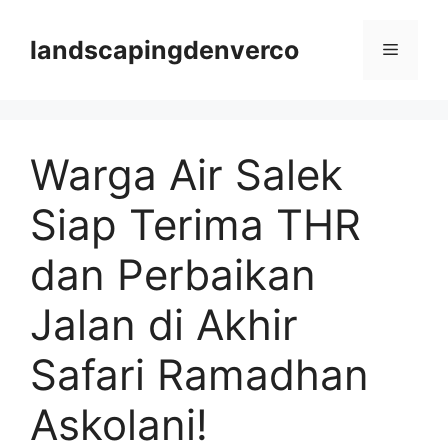
Langsung
ke
landscapingdenverco
Menu
isi
Warga Air Salek
Siap Terima THR
dan Perbaikan
Jalan di Akhir
Safari Ramadhan
Askolani!