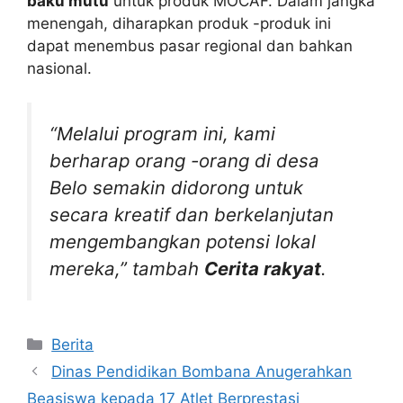
baku mutu
untuk produk MOCAF. Dalam jangka
menengah, diharapkan produk -produk ini
dapat menembus pasar regional dan bahkan
nasional.
“Melalui program ini, kami
berharap orang -orang di desa
Belo semakin didorong untuk
secara kreatif dan berkelanjutan
mengembangkan potensi lokal
mereka,” tambah
Cerita rakyat
.
Kategori
Berita
Dinas Pendidikan Bombana Anugerahkan
Beasiswa kepada 17 Atlet Berprestasi